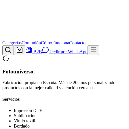
Categorías
Comunión
Cómo funciona
Contacto
B2B
Pedir por WhatsApp
Fotouniverso
.
Fabricación propia en España. Más de 20 años personalizando
productos con la mejor calidad y atención cercana.
Servicios
Impresión DTF
Sublimación
Vinilo textil
Bordado