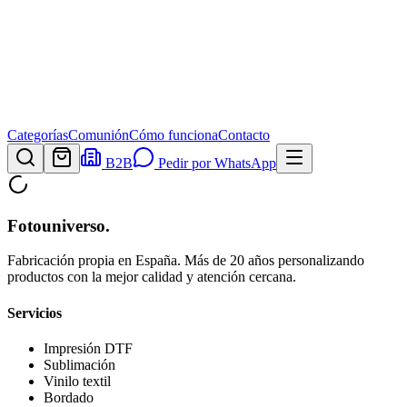
Categorías
Comunión
Cómo funciona
Contacto
B2B
Pedir por WhatsApp
Fotouniverso
.
Fabricación propia en España. Más de 20 años personalizando
productos con la mejor calidad y atención cercana.
Servicios
Impresión DTF
Sublimación
Vinilo textil
Bordado