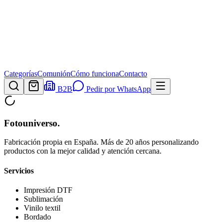
Categorías
Comunión
Cómo funciona
Contacto
B2B
Pedir por WhatsApp
Fotouniverso
.
Fabricación propia en España. Más de 20 años personalizando
productos con la mejor calidad y atención cercana.
Servicios
Impresión DTF
Sublimación
Vinilo textil
Bordado