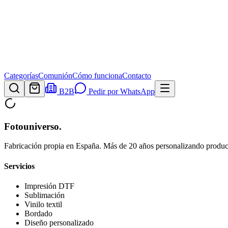
Categorías
Comunión
Cómo funciona
Contacto
B2B
Pedir por WhatsApp
Fotouniverso
.
Fabricación propia en España. Más de 20 años personalizando product
Servicios
Impresión DTF
Sublimación
Vinilo textil
Bordado
Diseño personalizado