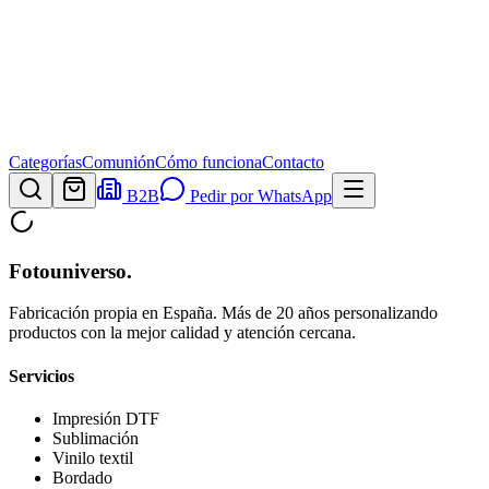
Categorías
Comunión
Cómo funciona
Contacto
B2B
Pedir por WhatsApp
Fotouniverso
.
Fabricación propia en España. Más de 20 años personalizando
productos con la mejor calidad y atención cercana.
Servicios
Impresión DTF
Sublimación
Vinilo textil
Bordado