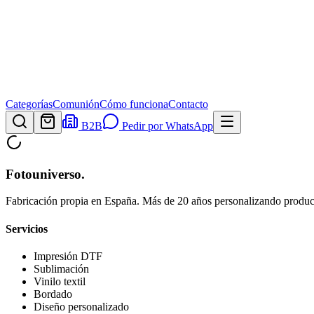
Categorías
Comunión
Cómo funciona
Contacto
B2B
Pedir por WhatsApp
Fotouniverso
.
Fabricación propia en España. Más de 20 años personalizando product
Servicios
Impresión DTF
Sublimación
Vinilo textil
Bordado
Diseño personalizado