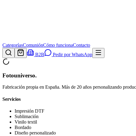
Categorías
Comunión
Cómo funciona
Contacto
B2B
Pedir por WhatsApp
Fotouniverso
.
Fabricación propia en España. Más de 20 años personalizando product
Servicios
Impresión DTF
Sublimación
Vinilo textil
Bordado
Diseño personalizado