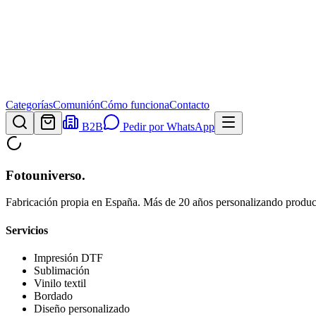
Categorías
Comunión
Cómo funciona
Contacto
B2B
Pedir por WhatsApp
Fotouniverso
.
Fabricación propia en España. Más de 20 años personalizando product
Servicios
Impresión DTF
Sublimación
Vinilo textil
Bordado
Diseño personalizado