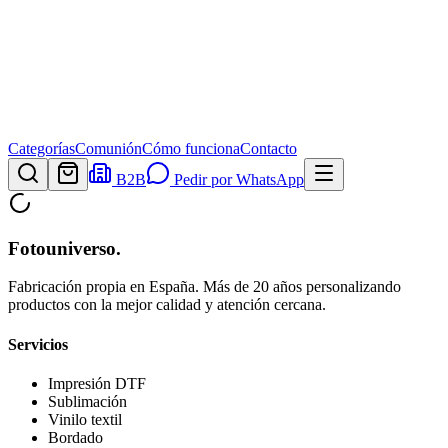
Categorías
Comunión
Cómo funciona
Contacto
B2B
Pedir por WhatsApp
Fotouniverso
.
Fabricación propia en España. Más de 20 años personalizando
productos con la mejor calidad y atención cercana.
Servicios
Impresión DTF
Sublimación
Vinilo textil
Bordado