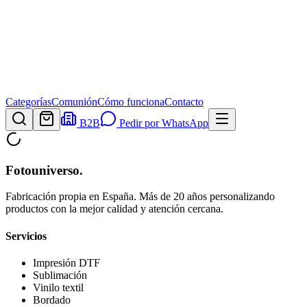
Categorías
Comunión
Cómo funciona
Contacto
B2B
Pedir por WhatsApp
Fotouniverso
.
Fabricación propia en España. Más de 20 años personalizando
productos con la mejor calidad y atención cercana.
Servicios
Impresión DTF
Sublimación
Vinilo textil
Bordado