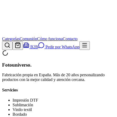
Categorías
Comunión
Cómo funciona
Contacto
B2B
Pedir por WhatsApp
Fotouniverso
.
Fabricación propia en España. Más de 20 años personalizando
productos con la mejor calidad y atención cercana.
Servicios
Impresión DTF
Sublimación
Vinilo textil
Bordado