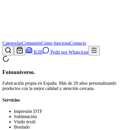
Categorías
Comunión
Cómo funciona
Contacto
B2B
Pedir por WhatsApp
Fotouniverso
.
Fabricación propia en España. Más de 20 años personalizando
productos con la mejor calidad y atención cercana.
Servicios
Impresión DTF
Sublimación
Vinilo textil
Bordado