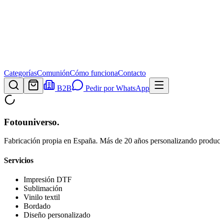
Categorías
Comunión
Cómo funciona
Contacto
B2B
Pedir por WhatsApp
Fotouniverso
.
Fabricación propia en España. Más de 20 años personalizando product
Servicios
Impresión DTF
Sublimación
Vinilo textil
Bordado
Diseño personalizado