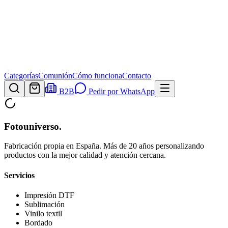
Categorías
Comunión
Cómo funciona
Contacto
B2B
Pedir por WhatsApp
Fotouniverso
.
Fabricación propia en España. Más de 20 años personalizando
productos con la mejor calidad y atención cercana.
Servicios
Impresión DTF
Sublimación
Vinilo textil
Bordado