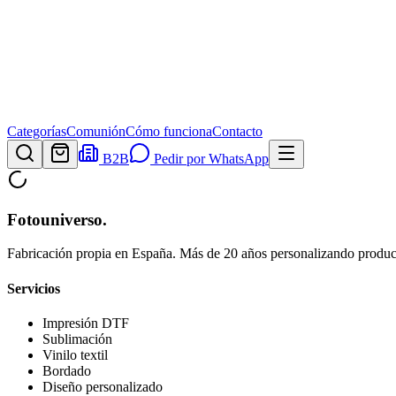
Categorías
Comunión
Cómo funciona
Contacto
B2B
Pedir por WhatsApp
Fotouniverso
.
Fabricación propia en España. Más de 20 años personalizando product
Servicios
Impresión DTF
Sublimación
Vinilo textil
Bordado
Diseño personalizado