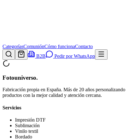
Categorías
Comunión
Cómo funciona
Contacto
B2B
Pedir por WhatsApp
Fotouniverso
.
Fabricación propia en España. Más de 20 años personalizando
productos con la mejor calidad y atención cercana.
Servicios
Impresión DTF
Sublimación
Vinilo textil
Bordado