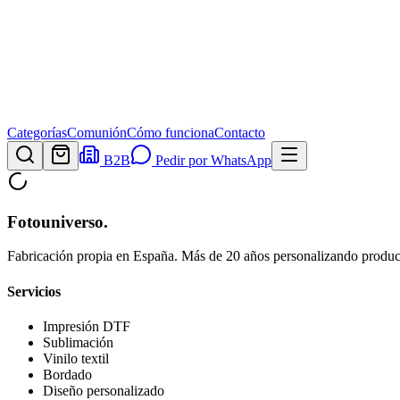
Categorías
Comunión
Cómo funciona
Contacto
B2B
Pedir por WhatsApp
Fotouniverso
.
Fabricación propia en España. Más de 20 años personalizando product
Servicios
Impresión DTF
Sublimación
Vinilo textil
Bordado
Diseño personalizado