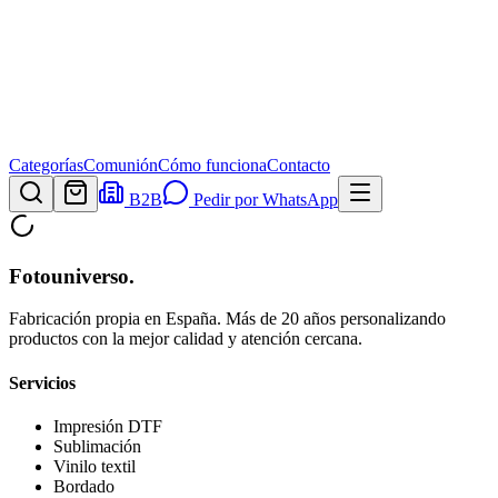
Categorías
Comunión
Cómo funciona
Contacto
B2B
Pedir por WhatsApp
Fotouniverso
.
Fabricación propia en España. Más de 20 años personalizando
productos con la mejor calidad y atención cercana.
Servicios
Impresión DTF
Sublimación
Vinilo textil
Bordado