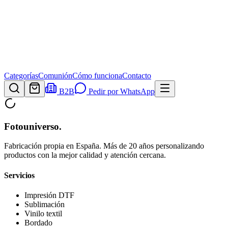
Categorías
Comunión
Cómo funciona
Contacto
B2B
Pedir por WhatsApp
Fotouniverso
.
Fabricación propia en España. Más de 20 años personalizando
productos con la mejor calidad y atención cercana.
Servicios
Impresión DTF
Sublimación
Vinilo textil
Bordado