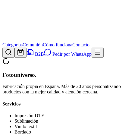
Categorías
Comunión
Cómo funciona
Contacto
B2B
Pedir por WhatsApp
Fotouniverso
.
Fabricación propia en España. Más de 20 años personalizando
productos con la mejor calidad y atención cercana.
Servicios
Impresión DTF
Sublimación
Vinilo textil
Bordado