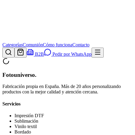
Categorías
Comunión
Cómo funciona
Contacto
B2B
Pedir por WhatsApp
Fotouniverso
.
Fabricación propia en España. Más de 20 años personalizando
productos con la mejor calidad y atención cercana.
Servicios
Impresión DTF
Sublimación
Vinilo textil
Bordado