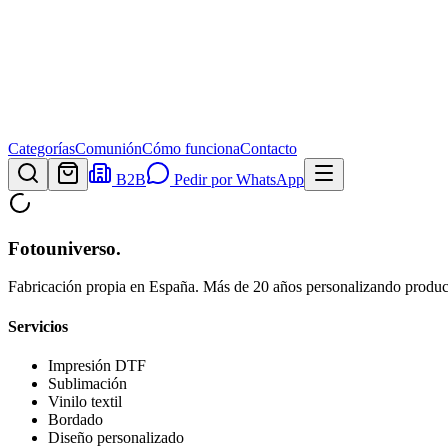
Categorías
Comunión
Cómo funciona
Contacto
B2B
Pedir por WhatsApp
Fotouniverso
.
Fabricación propia en España. Más de 20 años personalizando product
Servicios
Impresión DTF
Sublimación
Vinilo textil
Bordado
Diseño personalizado