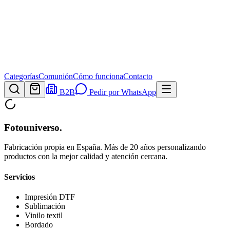
Categorías
Comunión
Cómo funciona
Contacto
B2B
Pedir por WhatsApp
Fotouniverso
.
Fabricación propia en España. Más de 20 años personalizando
productos con la mejor calidad y atención cercana.
Servicios
Impresión DTF
Sublimación
Vinilo textil
Bordado