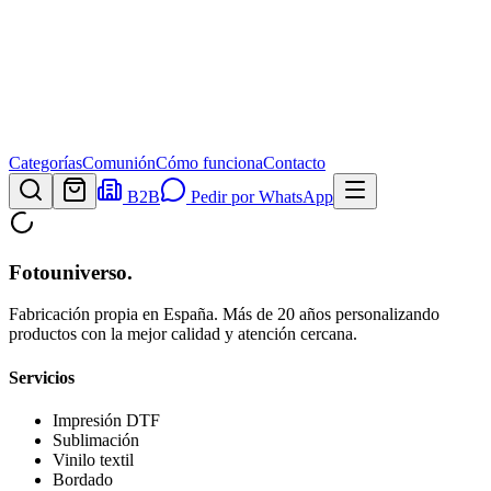
Categorías
Comunión
Cómo funciona
Contacto
B2B
Pedir por WhatsApp
Fotouniverso
.
Fabricación propia en España. Más de 20 años personalizando
productos con la mejor calidad y atención cercana.
Servicios
Impresión DTF
Sublimación
Vinilo textil
Bordado