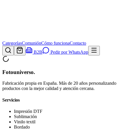
Categorías
Comunión
Cómo funciona
Contacto
B2B
Pedir por WhatsApp
Fotouniverso
.
Fabricación propia en España. Más de 20 años personalizando
productos con la mejor calidad y atención cercana.
Servicios
Impresión DTF
Sublimación
Vinilo textil
Bordado