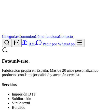
Categorías
Comunión
Cómo funciona
Contacto
B2B
Pedir por WhatsApp
Fotouniverso
.
Fabricación propia en España. Más de 20 años personalizando
productos con la mejor calidad y atención cercana.
Servicios
Impresión DTF
Sublimación
Vinilo textil
Bordado