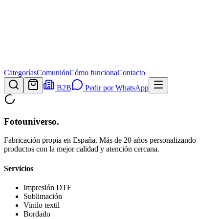
Categorías
Comunión
Cómo funciona
Contacto
B2B
Pedir por WhatsApp
Fotouniverso
.
Fabricación propia en España. Más de 20 años personalizando
productos con la mejor calidad y atención cercana.
Servicios
Impresión DTF
Sublimación
Vinilo textil
Bordado