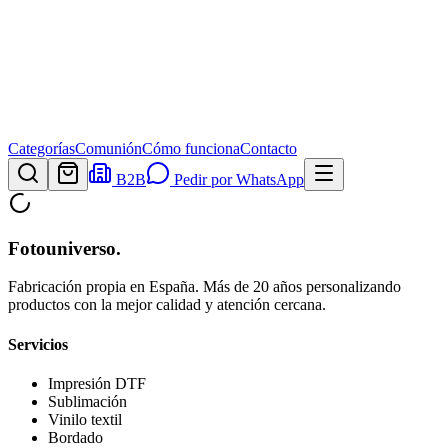
Categorías
Comunión
Cómo funciona
Contacto
B2B
Pedir por WhatsApp
Fotouniverso
.
Fabricación propia en España. Más de 20 años personalizando
productos con la mejor calidad y atención cercana.
Servicios
Impresión DTF
Sublimación
Vinilo textil
Bordado