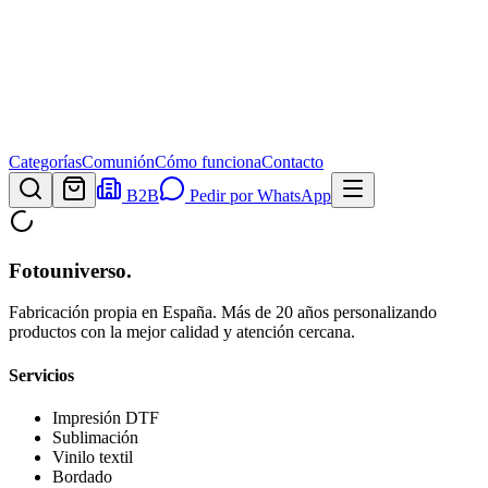
Categorías
Comunión
Cómo funciona
Contacto
B2B
Pedir por WhatsApp
Fotouniverso
.
Fabricación propia en España. Más de 20 años personalizando
productos con la mejor calidad y atención cercana.
Servicios
Impresión DTF
Sublimación
Vinilo textil
Bordado