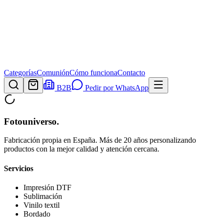
Categorías
Comunión
Cómo funciona
Contacto
B2B
Pedir por WhatsApp
Fotouniverso
.
Fabricación propia en España. Más de 20 años personalizando
productos con la mejor calidad y atención cercana.
Servicios
Impresión DTF
Sublimación
Vinilo textil
Bordado