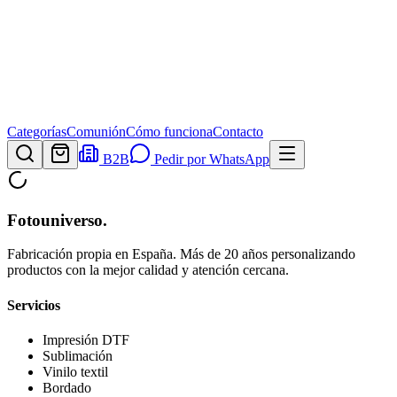
Categorías
Comunión
Cómo funciona
Contacto
B2B
Pedir por WhatsApp
Fotouniverso
.
Fabricación propia en España. Más de 20 años personalizando
productos con la mejor calidad y atención cercana.
Servicios
Impresión DTF
Sublimación
Vinilo textil
Bordado