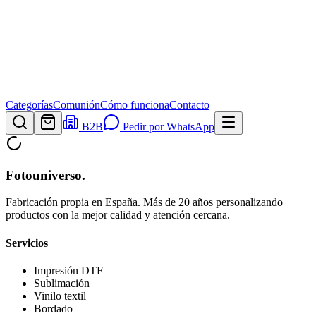
Categorías
Comunión
Cómo funciona
Contacto
B2B
Pedir por WhatsApp
Fotouniverso
.
Fabricación propia en España. Más de 20 años personalizando
productos con la mejor calidad y atención cercana.
Servicios
Impresión DTF
Sublimación
Vinilo textil
Bordado