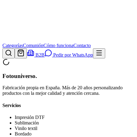
Categorías
Comunión
Cómo funciona
Contacto
B2B
Pedir por WhatsApp
Fotouniverso
.
Fabricación propia en España. Más de 20 años personalizando
productos con la mejor calidad y atención cercana.
Servicios
Impresión DTF
Sublimación
Vinilo textil
Bordado