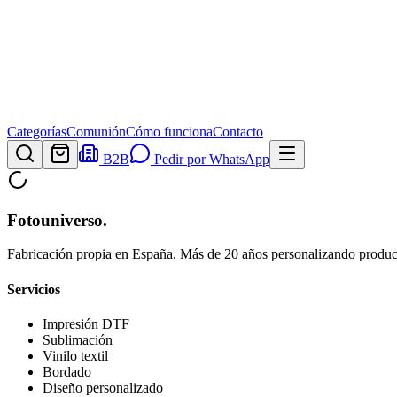
Categorías
Comunión
Cómo funciona
Contacto
B2B
Pedir por WhatsApp
Fotouniverso
.
Fabricación propia en España. Más de 20 años personalizando product
Servicios
Impresión DTF
Sublimación
Vinilo textil
Bordado
Diseño personalizado