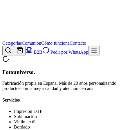
Categorías
Comunión
Cómo funciona
Contacto
B2B
Pedir por WhatsApp
Fotouniverso
.
Fabricación propia en España. Más de 20 años personalizando
productos con la mejor calidad y atención cercana.
Servicios
Impresión DTF
Sublimación
Vinilo textil
Bordado