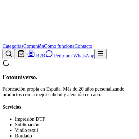
Categorías
Comunión
Cómo funciona
Contacto
B2B
Pedir por WhatsApp
Fotouniverso
.
Fabricación propia en España. Más de 20 años personalizando
productos con la mejor calidad y atención cercana.
Servicios
Impresión DTF
Sublimación
Vinilo textil
Bordado