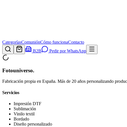
Categorías
Comunión
Cómo funciona
Contacto
B2B
Pedir por WhatsApp
Fotouniverso
.
Fabricación propia en España. Más de 20 años personalizando product
Servicios
Impresión DTF
Sublimación
Vinilo textil
Bordado
Diseño personalizado