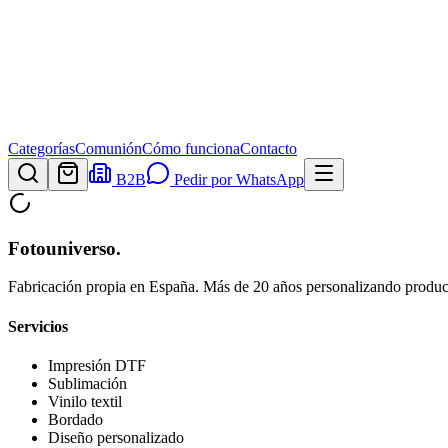
Categorías
Comunión
Cómo funciona
Contacto
B2B
Pedir por WhatsApp
Fotouniverso
.
Fabricación propia en España. Más de 20 años personalizando product
Servicios
Impresión DTF
Sublimación
Vinilo textil
Bordado
Diseño personalizado