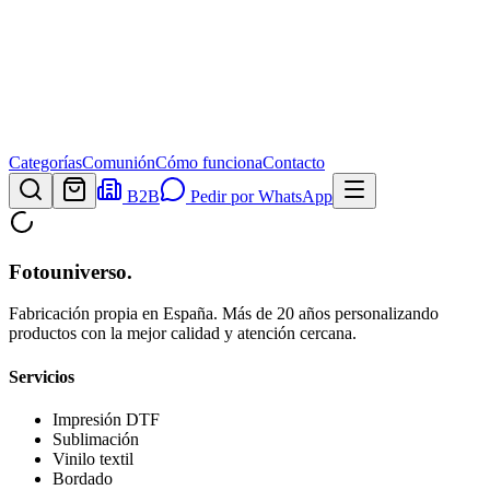
Categorías
Comunión
Cómo funciona
Contacto
B2B
Pedir por WhatsApp
Fotouniverso
.
Fabricación propia en España. Más de 20 años personalizando
productos con la mejor calidad y atención cercana.
Servicios
Impresión DTF
Sublimación
Vinilo textil
Bordado