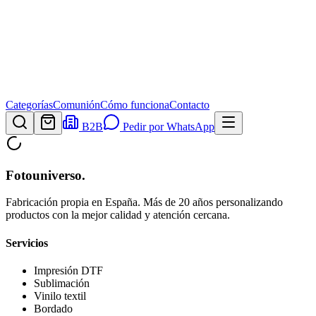
Categorías
Comunión
Cómo funciona
Contacto
B2B
Pedir por WhatsApp
Fotouniverso
.
Fabricación propia en España. Más de 20 años personalizando
productos con la mejor calidad y atención cercana.
Servicios
Impresión DTF
Sublimación
Vinilo textil
Bordado