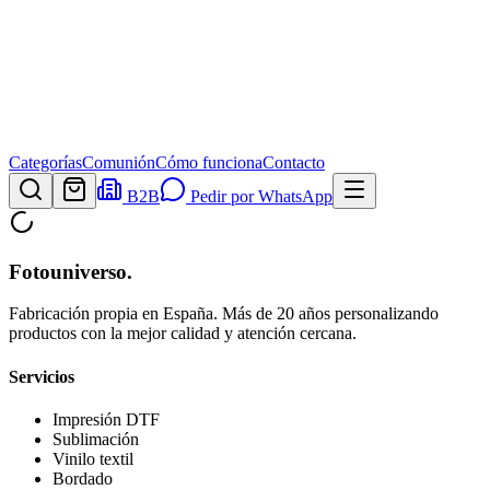
Categorías
Comunión
Cómo funciona
Contacto
B2B
Pedir por WhatsApp
Fotouniverso
.
Fabricación propia en España. Más de 20 años personalizando
productos con la mejor calidad y atención cercana.
Servicios
Impresión DTF
Sublimación
Vinilo textil
Bordado