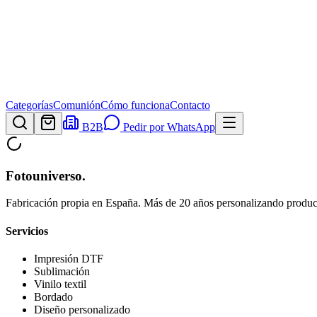
Categorías
Comunión
Cómo funciona
Contacto
B2B
Pedir por WhatsApp
Fotouniverso
.
Fabricación propia en España. Más de 20 años personalizando product
Servicios
Impresión DTF
Sublimación
Vinilo textil
Bordado
Diseño personalizado