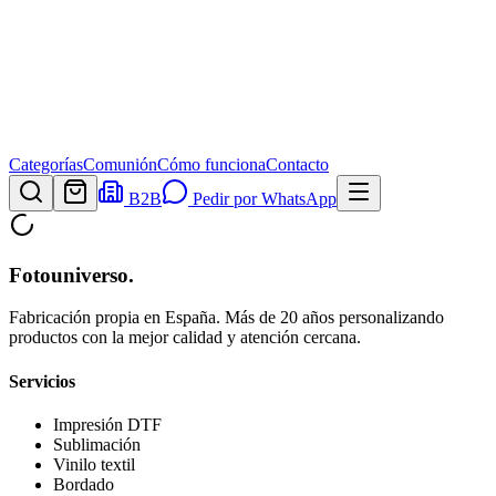
Categorías
Comunión
Cómo funciona
Contacto
B2B
Pedir por WhatsApp
Fotouniverso
.
Fabricación propia en España. Más de 20 años personalizando
productos con la mejor calidad y atención cercana.
Servicios
Impresión DTF
Sublimación
Vinilo textil
Bordado