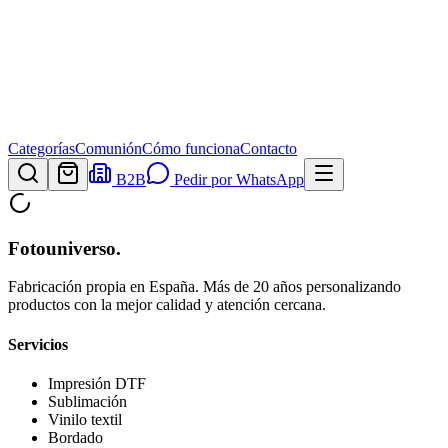
Categorías
Comunión
Cómo funciona
Contacto
B2B
Pedir por WhatsApp
Fotouniverso
.
Fabricación propia en España. Más de 20 años personalizando
productos con la mejor calidad y atención cercana.
Servicios
Impresión DTF
Sublimación
Vinilo textil
Bordado