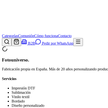
Categorías
Comunión
Cómo funciona
Contacto
B2B
Pedir por WhatsApp
Fotouniverso
.
Fabricación propia en España. Más de 20 años personalizando product
Servicios
Impresión DTF
Sublimación
Vinilo textil
Bordado
Diseño personalizado