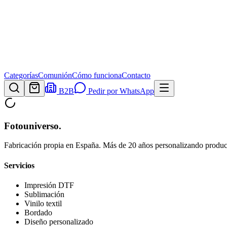
Categorías
Comunión
Cómo funciona
Contacto
B2B
Pedir por WhatsApp
Fotouniverso
.
Fabricación propia en España. Más de 20 años personalizando product
Servicios
Impresión DTF
Sublimación
Vinilo textil
Bordado
Diseño personalizado