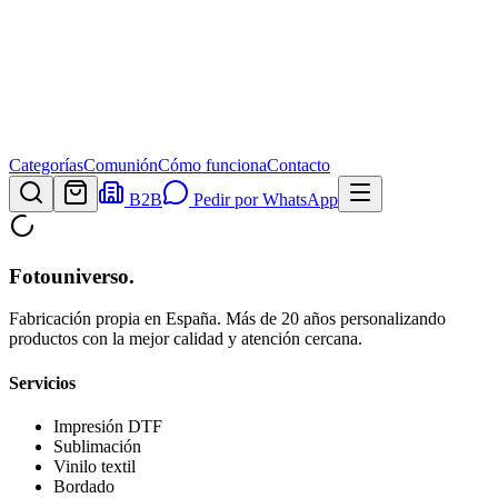
Categorías
Comunión
Cómo funciona
Contacto
B2B
Pedir por WhatsApp
Fotouniverso
.
Fabricación propia en España. Más de 20 años personalizando
productos con la mejor calidad y atención cercana.
Servicios
Impresión DTF
Sublimación
Vinilo textil
Bordado