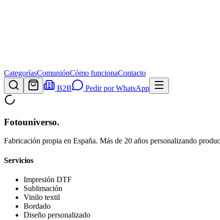
Categorías
Comunión
Cómo funciona
Contacto
B2B
Pedir por WhatsApp
Fotouniverso
.
Fabricación propia en España. Más de 20 años personalizando product
Servicios
Impresión DTF
Sublimación
Vinilo textil
Bordado
Diseño personalizado