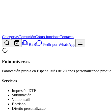
Categorías
Comunión
Cómo funciona
Contacto
B2B
Pedir por WhatsApp
Fotouniverso
.
Fabricación propia en España. Más de 20 años personalizando product
Servicios
Impresión DTF
Sublimación
Vinilo textil
Bordado
Diseño personalizado