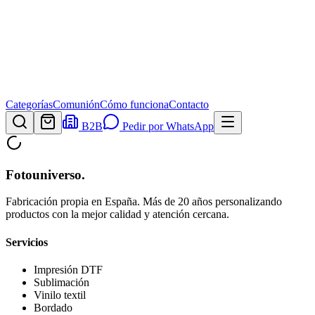
Categorías
Comunión
Cómo funciona
Contacto
B2B
Pedir por WhatsApp
Fotouniverso
.
Fabricación propia en España. Más de 20 años personalizando
productos con la mejor calidad y atención cercana.
Servicios
Impresión DTF
Sublimación
Vinilo textil
Bordado